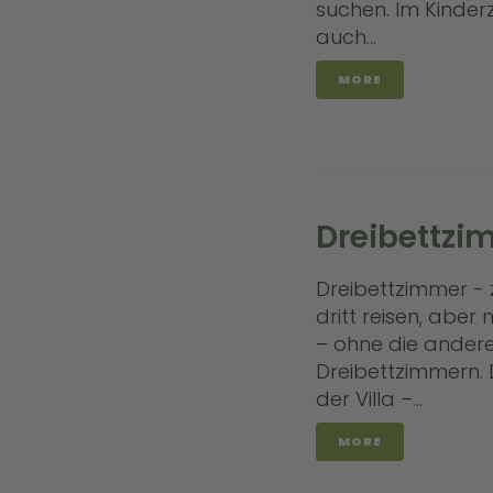
suchen. Im Kinde
auch...
MORE
Un
Anrei
Dreibettzi
Erwa
Dreibettzimmer - 
dritt reisen, aber 
– ohne die andere
E-Mai
Dreibettzimmern. 
der Villa –...
MORE
Nam