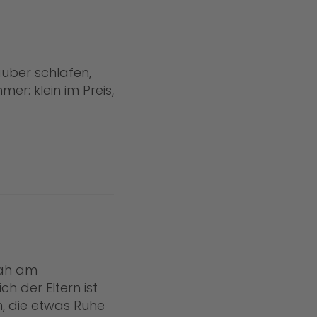
auber schlafen,
er: klein im Preis,
nah am
h der Eltern ist
n, die etwas Ruhe