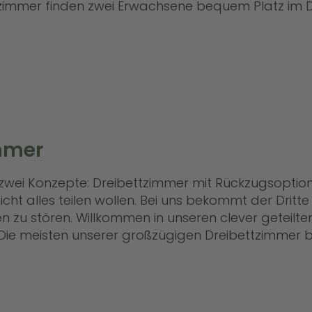
rzimmer finden zwei Erwachsene bequem Platz im 
verbindliche Anfrage
se
*
Abreise
*
mmer
chsene
*
Kinder
Kinder Alter
zwei Konzepte: Dreibettzimmer mit Rückzugsoption –
nicht alles teilen wollen. Bei uns bekommt der Dritt
n zu stören. Willkommen in unseren clever geteilte
l
*
Telefon
Die meisten unserer großzügigen Dreibettzimmer be
e
*