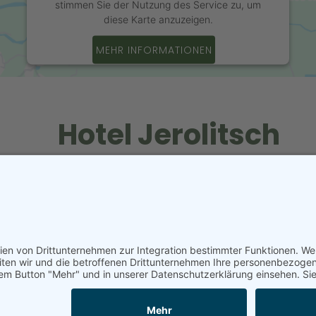
stimmen Sie der Nutzung des Service zu, um
diese Karte anzuzeigen.
MEHR INFORMATIONEN
AKZEPTIEREN
powered by
Usercentrics Consent Management
Hotel Jerolitsch
Platform
&
eRecht24
Jerolitschstraße 43, 9201 Krumpendorf am 
+43 4229 2379
info@jerolitsch.at