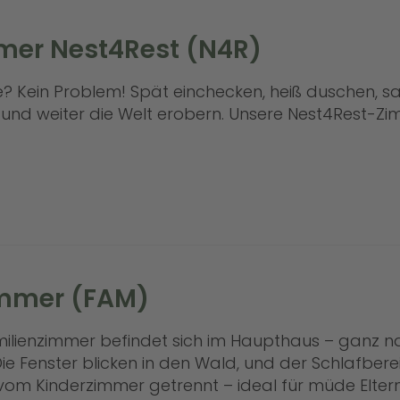
mer Nest4Rest (N4R)
e? Kein Problem! Spät einchecken, heiß duschen, s
und weiter die Welt erobern. Unsere Nest4Rest-Zimm
immer (FAM)
milienzimmer befindet sich im Haupthaus – ganz 
e Fenster blicken in den Wald, und der Schlafbereic
vom Kinderzimmer getrennt – ideal für müde Elter