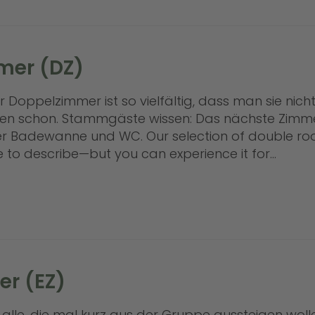
Adresse
mer (DZ)
erwünsche
r Doppelzimmer ist so vielfältig, dass man sie nic
en schon. Stammgäste wissen: Das nächste Zimmer
er Badewanne und WC. Our selection of double roo
le to describe—but you can experience it for...
nschutz
*
 habe die
Datenschutzrichtlinien
gelesen und akzeptiert.
NDEN
er (EZ)
 alle, die mal kurz aus der Gruppe aussteigen woll