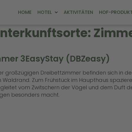
HOME
HOTEL
AKTIVITÄTEN
HOF-PRODUK
nterkunftsorte:
Zimm
mmer 3EasyStay (DBZeasy)
r großzügigen Dreibettzimmer befinden sich in der V
m Waldrand. Zum Frühstück im Haupthaus spaziere
egleitet vom Zwitschern der Vögel und dem Duft der
rgen besonders macht.