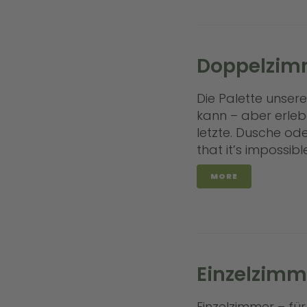
PLZ
Doppelzim
Sond
Die Palette unsere
kann – aber erleb
letzte. Dusche od
that it’s impossib
MORE
Date
Ich
SE
Einzelzimm
Einzelzimmer – für